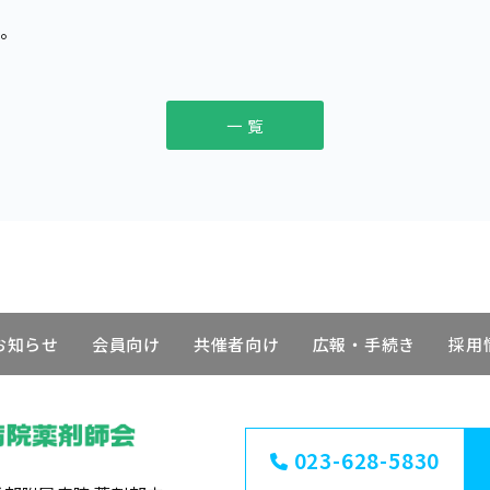
す。
一 覧
お知らせ
会員向け
共催者向け
広報・手続き
採用
023-628-5830